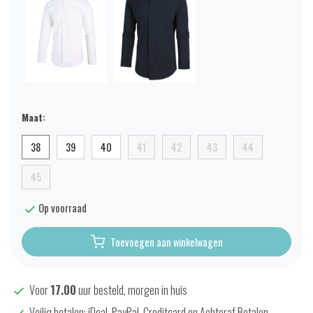
Maat:
38
39
40
41
42
43
44
45
Op voorraad
Toevoegen aan winkelwagen
Voor
17.00
uur besteld, morgen in huis
Veilig betalen; iDeal, PayPal, Creditcard en Achteraf Betalen