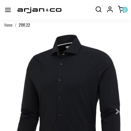
0
Home
2191.22
Vorige
Volgend