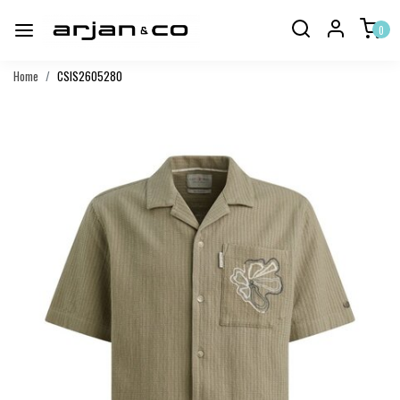
0
Home
CSIS2605280
Vorige
Volgend