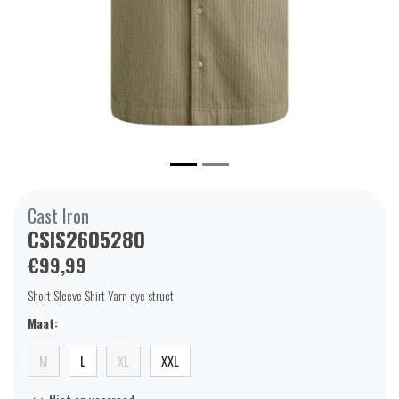
Cast Iron
CSIS2605280
€99,99
Short Sleeve Shirt Yarn dye struct
Maat:
M
L
XL
XXL