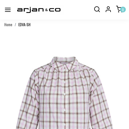
0
Home
EDVA-SH
Vorige
Volgend