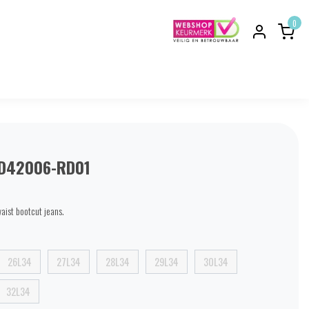
0
D42006-RD01
aist bootcut jeans.
26L34
27L34
28L34
29L34
30L34
32L34