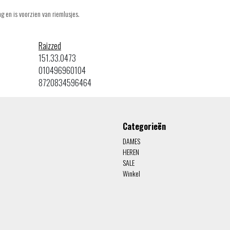
g en is voorzien van riemlusjes.
Raizzed
151.33.0473
010496960104
8720834596464
Categorieën
DAMES
HEREN
SALE
Winkel