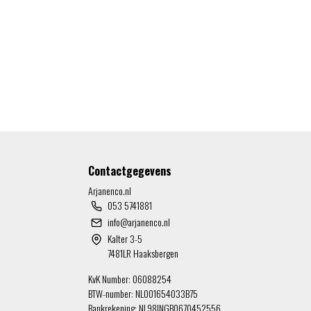
Contactgegevens
Arjanenco.nl
053 5741881
info@arjanenco.nl
Kalter 3-5
7481LR Haaksbergen
KvK Number: 06088254
BTW-number: NL001654033B75
Bankrekening: NL98INGB0670452556