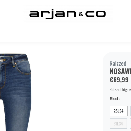
Raizzed
NOSAW
€69,99
Raizzed high w
Maat:
25L34
31L34