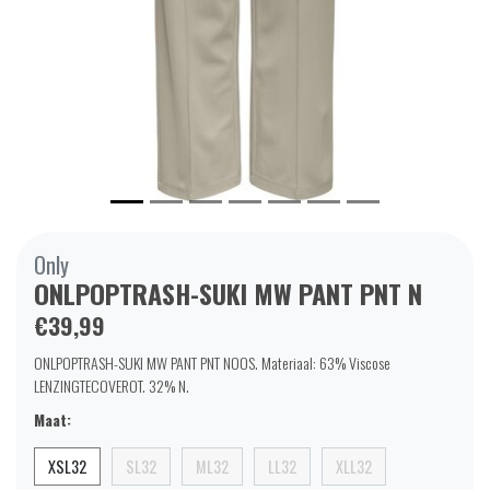
Only
ONLPOPTRASH-SUKI MW PANT PNT N
€39,99
ONLPOPTRASH-SUKI MW PANT PNT NOOS. Materiaal: 63% Viscose
LENZINGTECOVEROT. 32% N.
Maat:
XSL32
SL32
ML32
LL32
XLL32