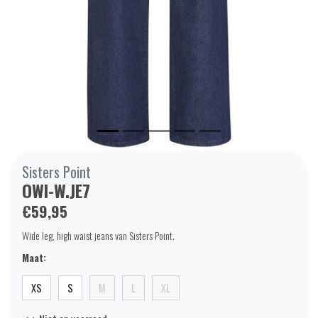
Sisters Point
OWI-W.JE7
€59,95
Wide leg, high waist jeans van Sisters Point.
Maat:
XS
S
M
L
XL