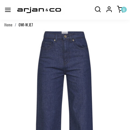
0
Home
OWI-W.JE7
Vorige
Volgend