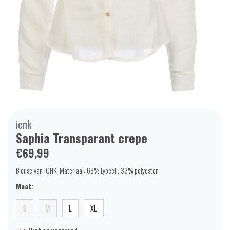
icnk
Saphia Transparant crepe
€69,99
Blouse van ICNK. Materiaal: 68% Lyocell, 32% polyester.
Maat:
S
M
L
XL