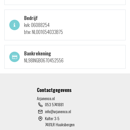
Bedrijf
kvk: 06088254
btw: NL001654033B75
Bankrekening
NL98INGB0670452556
Contactgegevens
Arjanenco.nl
053 5741881
info@arjanenco.nl
Kalter 3-5
7481LR Haaksbergen