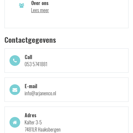
Over ons
Lees meer
Contactgegevens
Call
053 5741881
E-mail
info@arjanenco.nl
Adres
Kalter 3-5
7481LR Haaksbergen