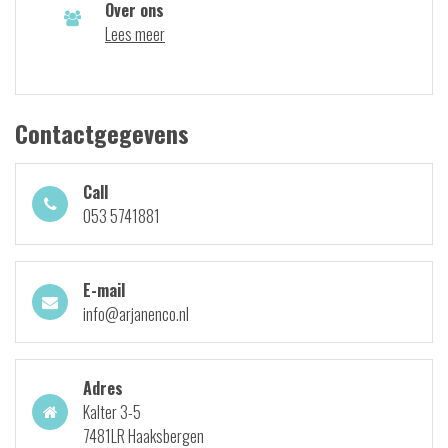
Over ons
Lees meer
Contactgegevens
Call
053 5741881
E-mail
info@arjanenco.nl
Adres
Kalter 3-5
7481LR Haaksbergen