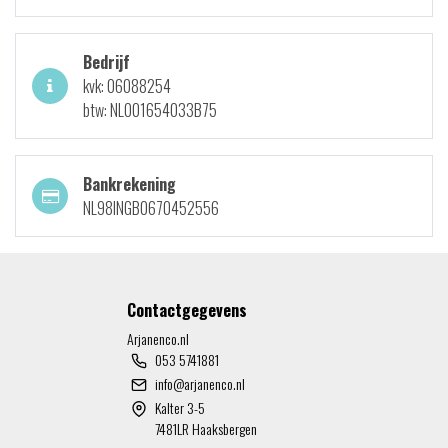
Bedrijf
kvk: 06088254
btw: NL001654033B75
Bankrekening
NL98INGB0670452556
Contactgegevens
Arjanenco.nl
053 5741881
info@arjanenco.nl
Kalter 3-5
7481LR Haaksbergen