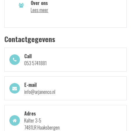
Over ons
Lees meer
Contactgegevens
Call
053 5741881
E-mail
info@arjanenco.nl
Adres
Kalter 3-5
7481LR Haaksbergen