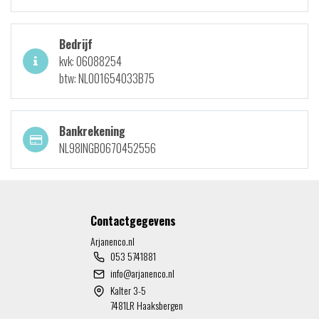
Bedrijf
kvk: 06088254
btw: NL001654033B75
Bankrekening
NL98INGB0670452556
Contactgegevens
Arjanenco.nl
053 5741881
info@arjanenco.nl
Kalter 3-5
7481LR Haaksbergen