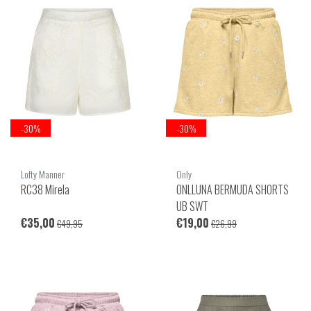
-30%
-30%
Lofty Manner
Only
RC38 Mirela
ONLLUNA BERMUDA SHORTS
UB SWT
€35,00
€19,00
€49,95
€26,99