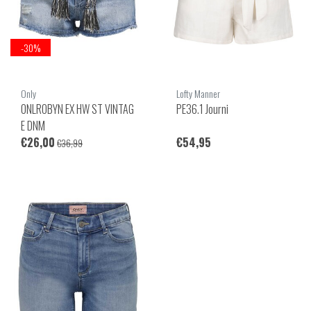
-30%
Only
Lofty Manner
ONLROBYN EX HW ST VINTAG
PE36.1 Journi
E DNM
€26,00
€54,95
€36,99