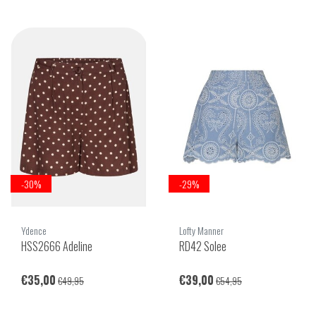
-30%
-29%
Ydence
Lofty Manner
HSS2666 Adeline
RD42 Solee
€35,00
€39,00
€49,95
€54,95