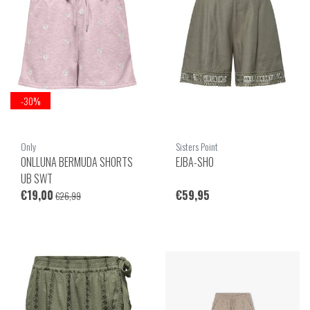
-30%
Only
Sisters Point
ONLLUNA BERMUDA SHORTS
EJBA-SHO
UB SWT
€19,00
€59,95
€26,99