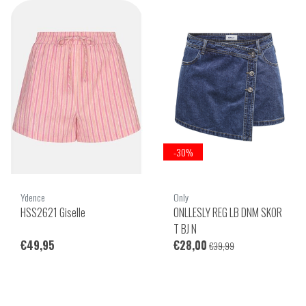
-30%
Ydence
Only
HSS2621 Giselle
ONLLESLY REG LB DNM SKOR
T BJ N
€49,95
€28,00
€39,99