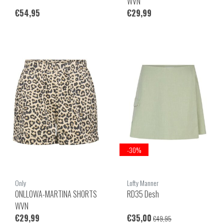
WVN
€54,95
€29,99
-30%
Only
Lofty Manner
ONLLOWA-MARTINA SHORTS
RD35 Desh
WVN
€29,99
€35,00
€49,95