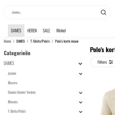
DAMES
HEREN
SALE
Winkel
Home
DAMES
T-Shirts/Polo's
Polo's korte mouw
Polo's ko
Categorieën
Filters
DAMES
Jassen
Blazers
Dames Truien/ Vesten
Blouses
T-Shirts/Polo's