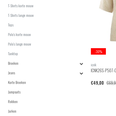
T-Shirts korte mouw
T-Shirts lange mouw
Tops
Polo's korte mouw
Polo's lange mouw
-30%
Tanktop
Broeken
icnk
ICNK26S-P507-
Jeans
Korte Broeken
€49,00
€69,9
Jumpsuits
Rokken
Jurken