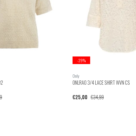
-29%
Only
02
ONLRAO 3/4 LACE SHIRT WVN CS
9
€25,00
€34,99