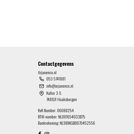
Contactgegevens
Arjanenco.nl
053 5741881
info@arjanenco.nl
Kalter 3-5
7481LR Haaksbergen
KvK Number: 06088254
BTW-number: NL001654033B75
Bankrekening: NL98INGB0670452556