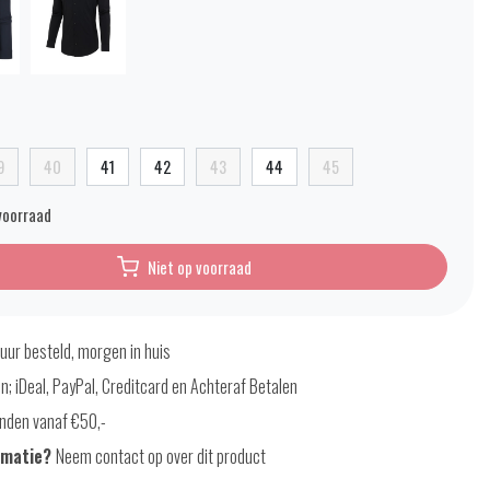
9
40
41
42
43
44
45
voorraad
Niet op voorraad
uur besteld, morgen in huis
en; iDeal, PayPal, Creditcard en Achteraf Betalen
nden vanaf €50,-
rmatie?
Neem contact op over dit product