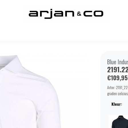
Blue Indu
2191.2
€109,95
Artnr: 2191_22
graden celcius
Kleur: