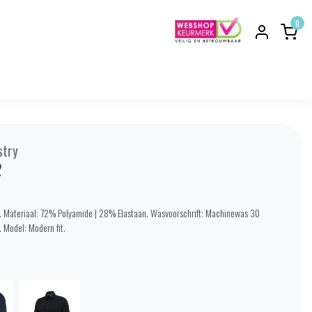
0
stry
2
. Materiaal: 72% Polyamide | 28% Elastaan. Wasvoorschrift: Machinewas 30
. Model: Modern fit.