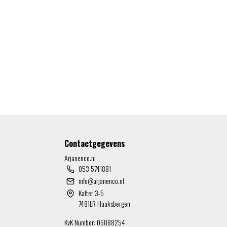
Contactgegevens
Arjanenco.nl
053 5741881
info@arjanenco.nl
Kalter 3-5
7481LR Haaksbergen
KvK Number: 06088254