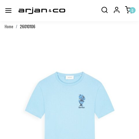
0
Home
26010106
Vorige
Volgend