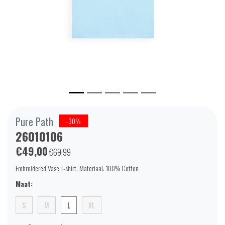
Pure Path
-30%
26010106
€49,00
€69,99
Embroidered Vase T-shirt. Materiaal: 100% Cotton
Maat:
S
M
L
XL