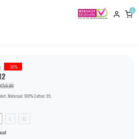
0
h
-30%
12
€59,99
shirt. Materiaal: 100% Cotton; 99.
L
XL
raad