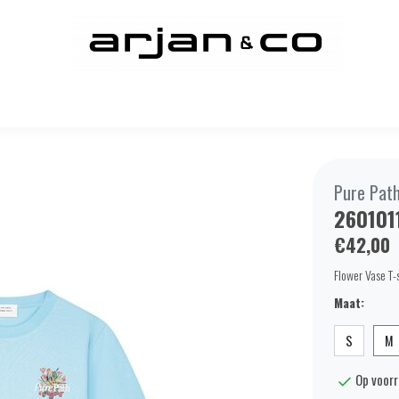
Pure Pat
260101
€42,00
Flower Vase T-
Maat:
S
M
Op voor