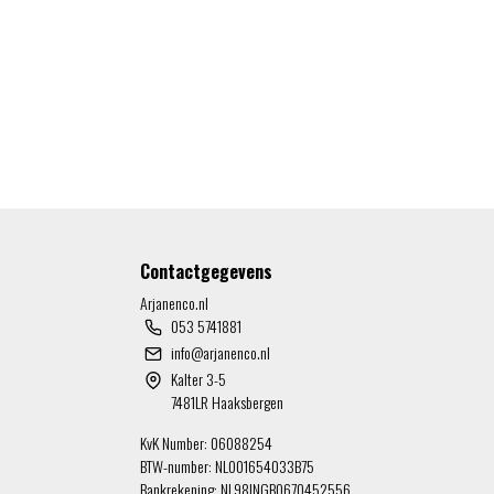
Contactgegevens
Arjanenco.nl
053 5741881
info@arjanenco.nl
Kalter 3-5
7481LR Haaksbergen
KvK Number: 06088254
BTW-number: NL001654033B75
Bankrekening: NL98INGB0670452556