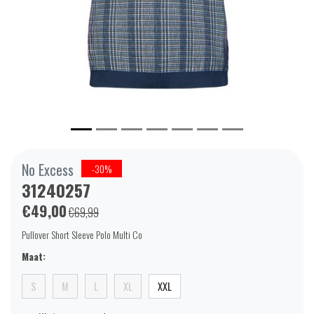
No Excess
-30%
31240257
€49,00
€69,99
Pullover Short Sleeve Polo Multi Co
Maat:
S
M
L
XL
XXL