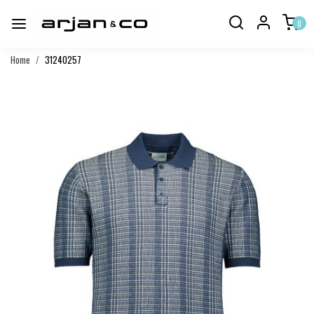
0
Home
31240257
Vorige
Volgend