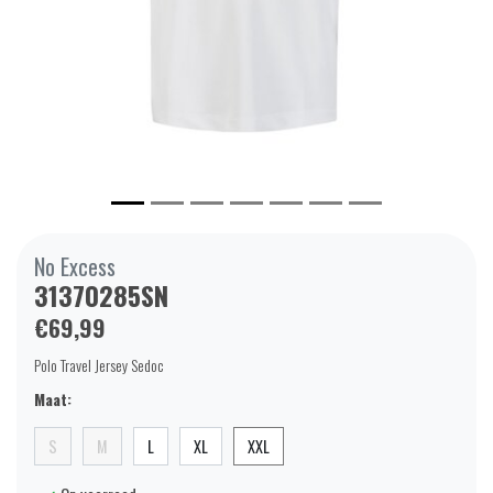
No Excess
31370285SN
€69,99
Polo Travel Jersey Sedoc
Maat:
S
M
L
XL
XXL