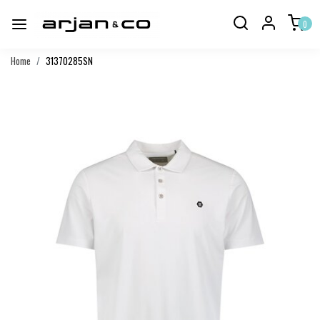
0
Home
31370285SN
Vorige
Volgend