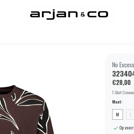
No Exces
32340
€28,00
T-Shirt Crewn
Maat:
M
L
Op voor