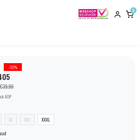
0
s
-30%
405
€39,99
eck AOP
XL
XXL
XXXL
raad