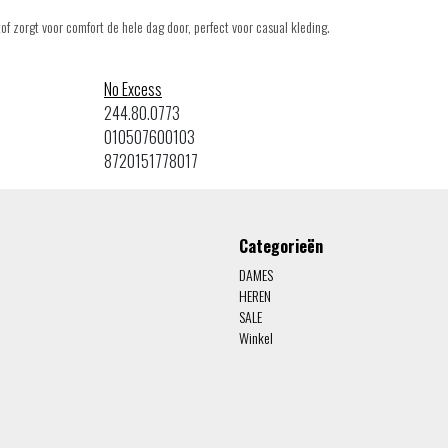
f zorgt voor comfort de hele dag door, perfect voor casual kleding.
No Excess
244.80.0773
010507600103
8720151778017
Categorieën
DAMES
HEREN
SALE
Winkel