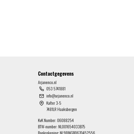
Contactgegevens
Arjanenco.nl
053 5741881
info@arjanenco.nl
Kalter 3-5
7481LR Haaksbergen
KvK Number: 06088254
BTW-number: NL001654033B75
Bankrekening: NL98INGB0670452556