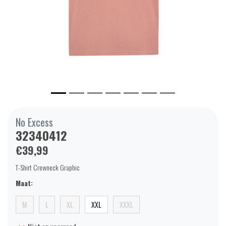
No Excess
32340412
€39,99
T-Shirt Crewneck Graphic
Maat:
M
L
XL
XXL
XXXL