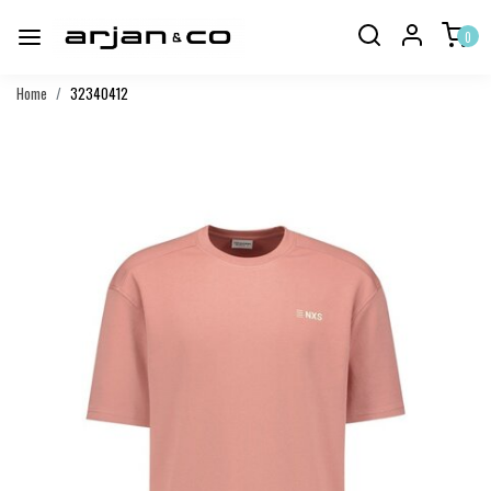
0
Home
32340412
Vorige
Volgend