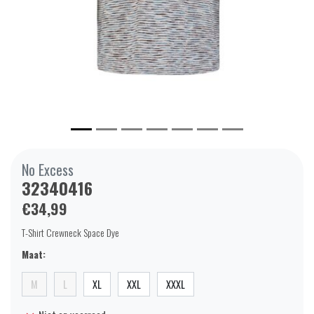
No Excess
32340416
€34,99
T-Shirt Crewneck Space Dye
Maat:
M
L
XL
XXL
XXXL