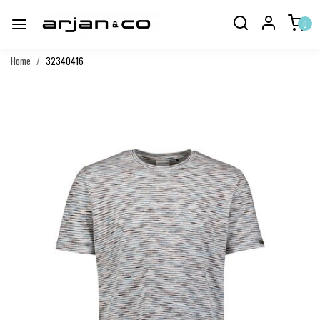
0
Home
32340416
Vorige
Volgend