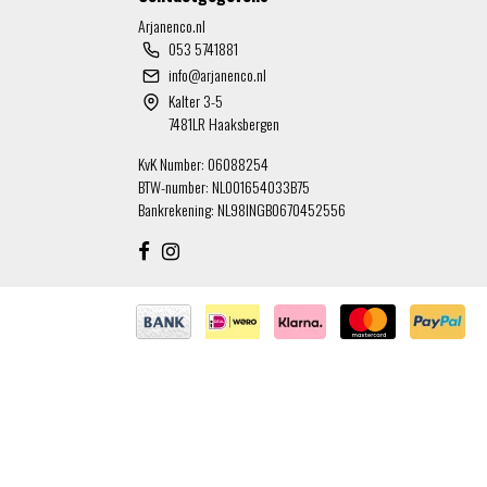
Arjanenco.nl
053 5741881
info@arjanenco.nl
Kalter 3-5
7481LR Haaksbergen
KvK Number: 06088254
BTW-number: NL001654033B75
Bankrekening: NL98INGB0670452556