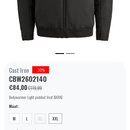
Cast Iron
-30%
CBW2602140
€84,00
€119,99
Bodywarmer Light padded Vest BARKE
Maat:
M
L
XL
XXL