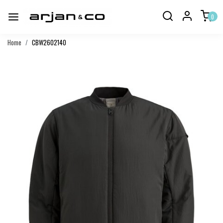
0
Home
CBW2602140
Vorige
Volgend