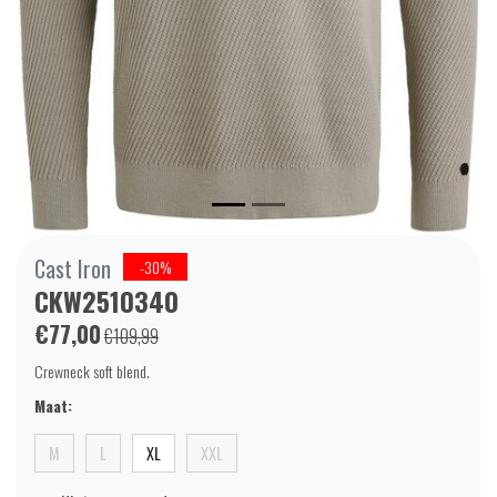
Cast Iron
-30%
CKW2510340
€77,00
€109,99
Crewneck soft blend.
Maat:
M
L
XL
XXL