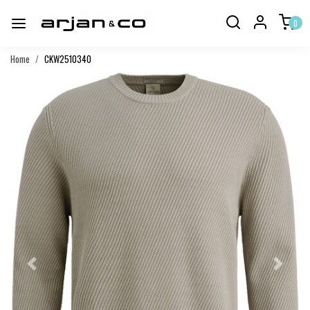
0
Home
CKW2510340
Vorige
Volgend