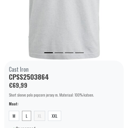
Cast Iron
CPSS2503864
€69,99
Short sleeve polo popcorn jersey m. Materiaal: 100% katoen.
Maat:
M
L
XL
XXL