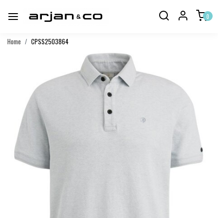
0
Home
CPSS2503864
Vorige
Volgend