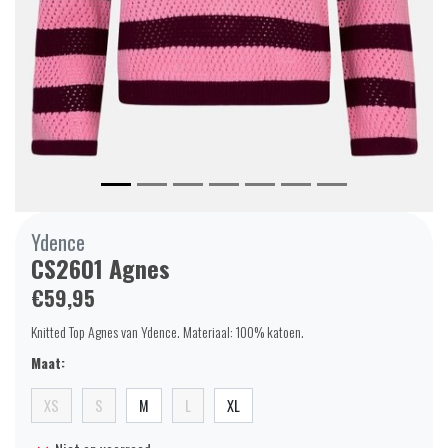
Ydence
CS2601 Agnes
€59,95
Knitted Top Agnes van Ydence. Materiaal: 100% katoen.
Maat:
XS
S
M
L
XL