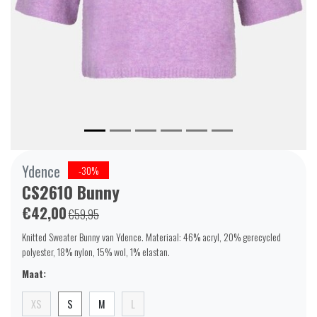
Ydence
-30%
CS2610 Bunny
€42,00
€59,95
Knitted Sweater Bunny van Ydence. Materiaal: 46% acryl, 20% gerecycled
polyester, 18% nylon, 15% wol, 1% elastan.
Maat:
XS
S
M
L