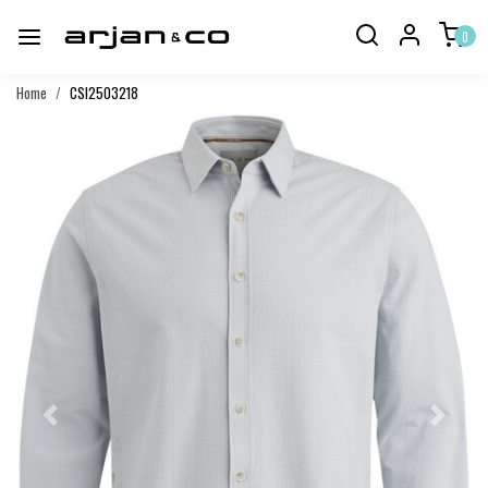
0
Home
CSI2503218
Vorige
Volgend