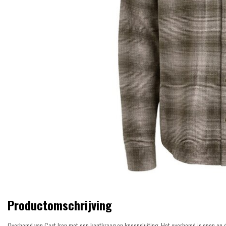
Productomschrijving
Overhemd van Cast Iron met een kentkraag en knoopsluiting. Het overhemd is open en di