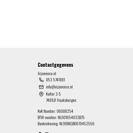
Contactgegevens
Arjanenco.nl
053 5741881
info@arjanenco.nl
Kalter 3-5
7481LR Haaksbergen
KvK Number: 06088254
BTW-number: NL001654033B75
Bankrekening: NL98INGB0670452556