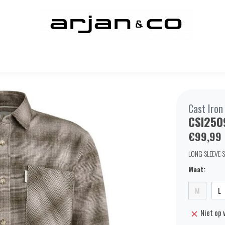
Cast Iron
CSI250
€99,99
LONG SLEEVE S
Maat:
M
L
Niet op 