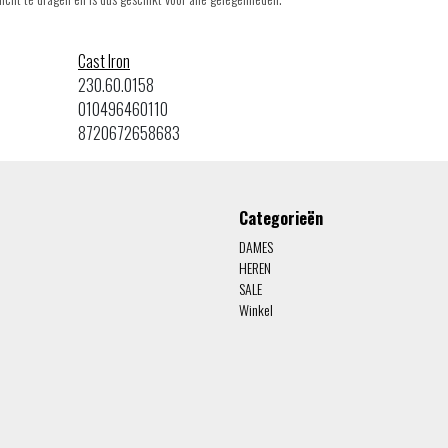
Cast Iron
230.60.0158
010496460110
8720672658683
Categorieën
DAMES
HEREN
SALE
Winkel