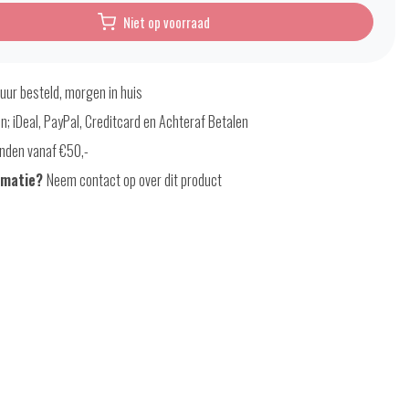
Niet op voorraad
uur besteld, morgen in huis
en; iDeal, PayPal, Creditcard en Achteraf Betalen
nden vanaf €50,-
rmatie?
Neem contact op over dit product