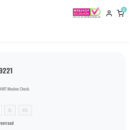
0
9221
HIRT Mouline Check.
XL
XXL
voorraad