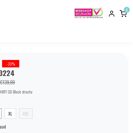
0
-30%
03224
€139,99
HIRT GD Block structu
XL
XXL
raad