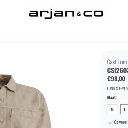
Cast Iron
CSI26
€98,00
LONG SLEEVE S
Maat:
M
L
Op voor