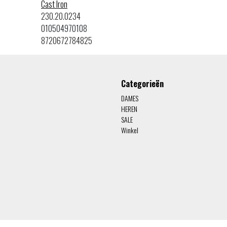
Cast Iron
230.20.0234
010504970108
8720672784825
Categorieën
DAMES
HEREN
SALE
Winkel