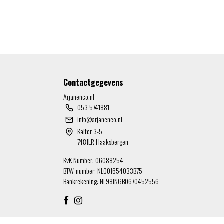
Contactgegevens
Arjanenco.nl
053 5741881
info@arjanenco.nl
Kalter 3-5
7481LR Haaksbergen
KvK Number: 06088254
BTW-number: NL001654033B75
Bankrekening: NL98INGB0670452556