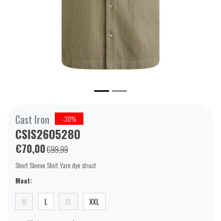
Cast Iron
-30%
CSIS2605280
€70,00
€99,99
Short Sleeve Shirt Yarn dye struct
Maat:
M
L
XL
XXL