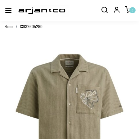
0
Home
CSIS2605280
Vorige
Volgend