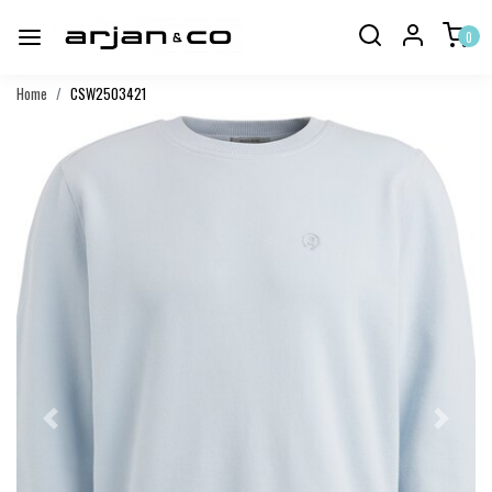
0
Home
CSW2503421
Vorige
Volgend