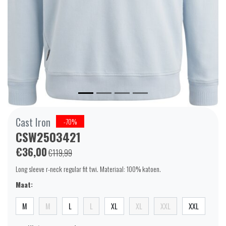
Cast Iron
-70%
CSW2503421
€36,00
€119,99
Long sleeve r-neck regular fit twi. Materiaal: 100% katoen.
Maat:
M
M
L
L
XL
XL
XXL
XXL