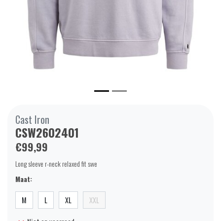
Cast Iron
CSW2602401
€99,99
Long sleeve r-neck relaxed fit swe
Maat:
M
L
XL
XXL