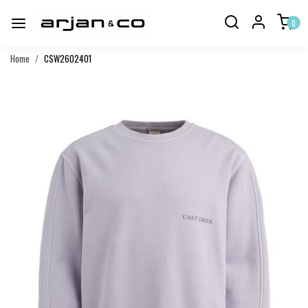
0
Home
CSW2602401
Vorige
Volgend