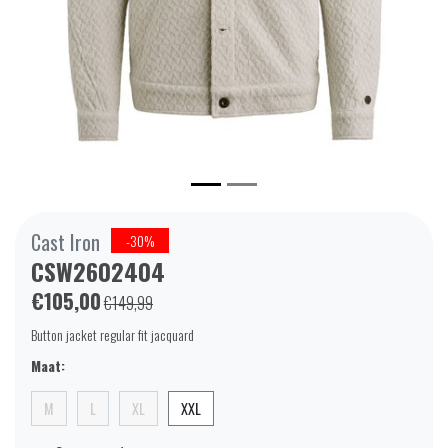
Cast Iron
-30%
CSW2602404
€105,00
€149,99
Button jacket regular fit jacquard
Maat:
M
L
XL
XXL