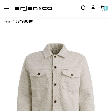
0
Home
CSW2602404
Vorige
Volgend