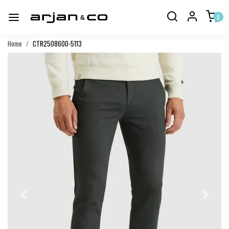
0
Home
CTR2508600-5113
Vorige
Volgend