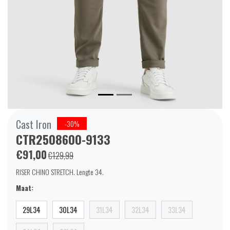
Cast Iron
-30%
CTR2508600-9133
€91,00
€129,99
RISER CHINO STRETCH. Lengte 34.
Maat:
29L34
30L34
31L34
32L34
33L34