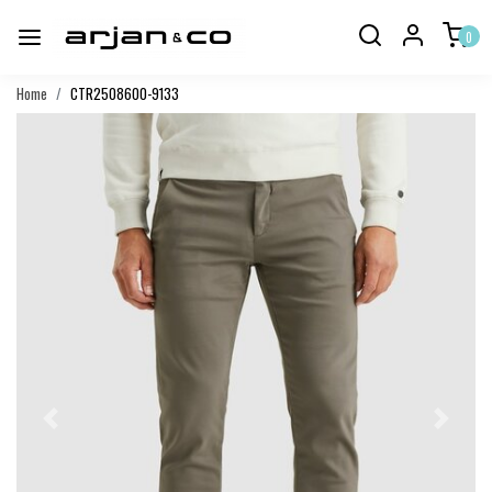
0
Home
CTR2508600-9133
Vorige
Volgend