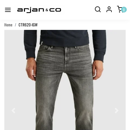
0
Home
CTR620-IGW
Vorige
Volgend