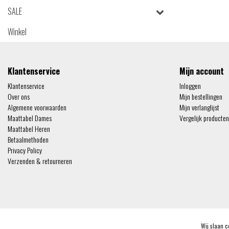
SALE
Winkel
Klantenservice
Mijn account
Klantenservice
Inloggen
Over ons
Mijn bestellingen
Algemene voorwaarden
Mijn verlanglijst
Maattabel Dames
Vergelijk producten
Maattabel Heren
Betaalmethoden
Privacy Policy
Verzenden & retourneren
© Copyright 2026 - Arjanenco.nl | Realisatie
InStijl Media
Wij slaan c