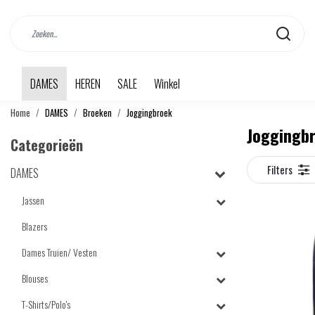
DAMES
HEREN
SALE
Winkel
Home
DAMES
Broeken
Joggingbroek
Joggingb
Categorieën
Filters
DAMES
Jassen
Blazers
Dames Truien/ Vesten
Blouses
T-Shirts/Polo's