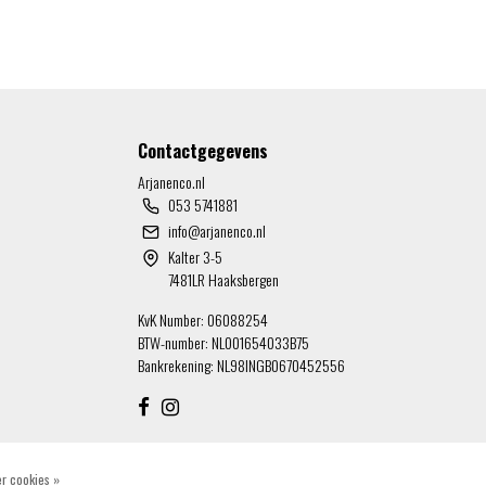
Contactgegevens
Arjanenco.nl
053 5741881
info@arjanenco.nl
Kalter 3-5
7481LR Haaksbergen
KvK Number: 06088254
BTW-number: NL001654033B75
Bankrekening: NL98INGB0670452556
r cookies »