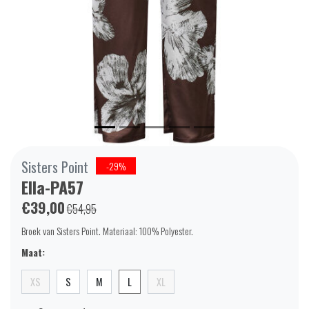
Sisters Point
-29%
Ella-PA57
€39,00
€54,95
Broek van Sisters Point. Materiaal: 100% Polyester.
Maat:
XS
S
M
L
XL