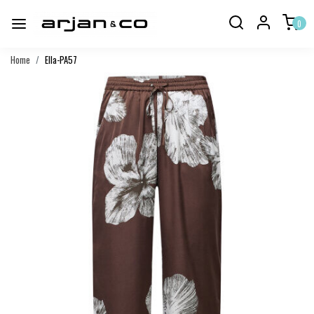
0
Home
Ella-PA57
Vorige
Volgend