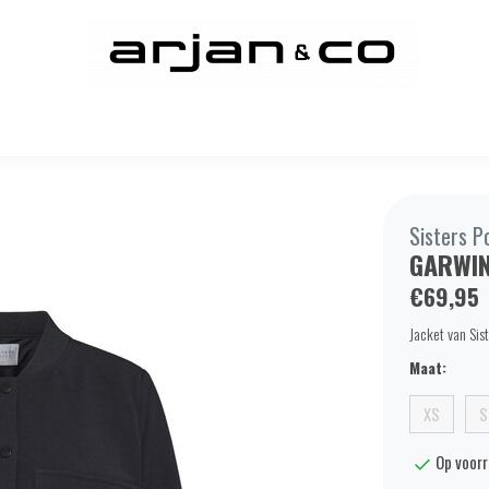
Sisters P
GARWIN
€69,95
Jacket van Sis
Maat:
XS
S
Op voor