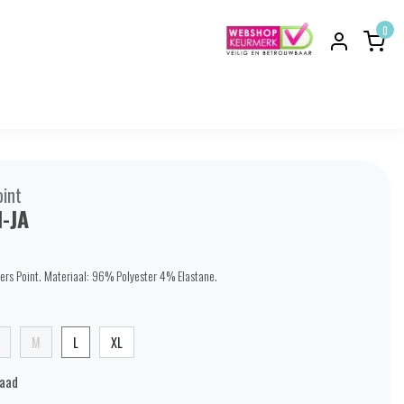
0
oint
-JA
ters Point. Materiaal: 96% Polyester 4% Elastane.
M
L
XL
raad