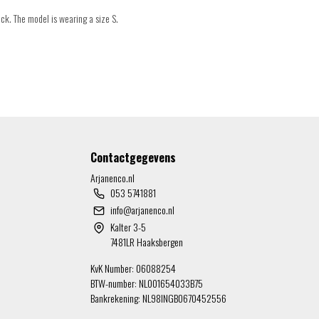
ck. The model is wearing a size S.
Contactgegevens
Arjanenco.nl
053 5741881
info@arjanenco.nl
Kalter 3-5
7481LR Haaksbergen
KvK Number: 06088254
BTW-number: NL001654033B75
Bankrekening: NL98INGB0670452556