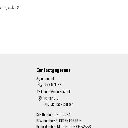
aring a size S.
Contactgegevens
Arjanenco.nl
053 5741881
info@arjanenco.nl
Kalter 3-5
7481LR Haaksbergen
KvK Number: 06088254
BTW-number: NL001654033B75
Bankrekening: NL98INGB0670452556