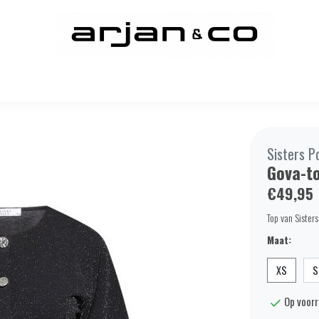
Sisters P
Gova-t
€49,95
Top van Sister
Maat:
XS
S
Op voor