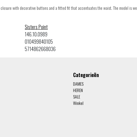
closure with decorative buttons and a fitted fit that accentuates the waist. The model is we
Sisters Point
146.10.0989
010499840105
5714862668036
Categorieën
DAMES
HEREN
SALE
Winkel