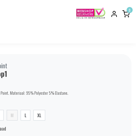
0
oint
op1
s Point. Materiaal: 95% Polyester 5% Elastane.
M
L
XL
raad