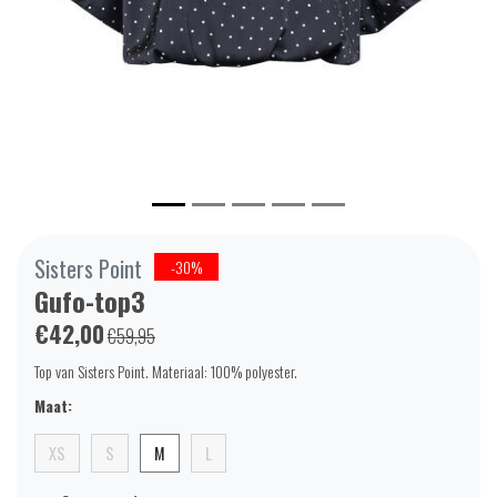
Sisters Point
-30%
Gufo-top3
€42,00
€59,95
Top van Sisters Point. Materiaal: 100% polyester.
Maat:
XS
S
M
L