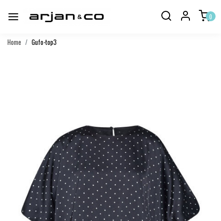
0
Home
Gufo-top3
Vorige
Volgend