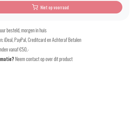
Niet op voorraad
uur besteld, morgen in huis
en; iDeal, PayPal, Creditcard en Achteraf Betalen
nden vanaf €50,-
rmatie?
Neem contact op over dit product