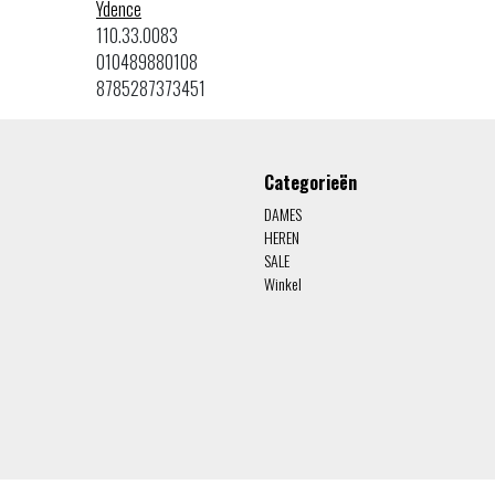
Ydence
110.33.0083
010489880108
8785287373451
Categorieën
DAMES
HEREN
SALE
Winkel