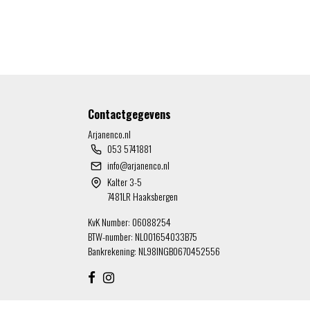
Contactgegevens
Arjanenco.nl
053 5741881
info@arjanenco.nl
Kalter 3-5
7481LR Haaksbergen
KvK Number: 06088254
BTW-number: NL001654033B75
Bankrekening: NL98INGB0670452556