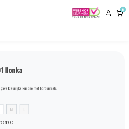
0
1 Ilonka
 gave kleurrijke kimono met borduursels.
M
L
voorraad