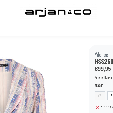
Ydence
HSS250
€99,95
Kimono Ilonka,
Maat:
XS
S
Niet op 