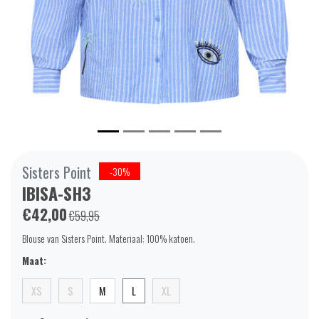
Sisters Point
-30%
IBISA-SH3
€42,00
€59,95
Blouse van Sisters Point. Materiaal: 100% katoen.
Maat:
XS
S
M
L
XL