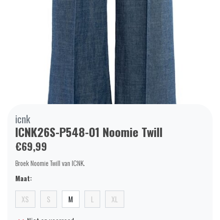
icnk
ICNK26S-P548-01 Noomie Twill
€69,99
Broek Noomie Twill van ICNK.
Maat:
XS
S
M
L
XL