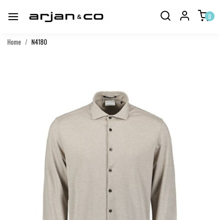
0
Home
N4180
Vorige
Volgend