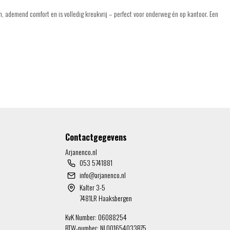
, ademend comfort en is volledig kreukvrij – perfect voor onderweg én op kantoor. Een
Contactgegevens
Arjanenco.nl
053 5741881
info@arjanenco.nl
Kalter 3-5
7481LR Haaksbergen
KvK Number: 06088254
BTW-number: NL001654033B75