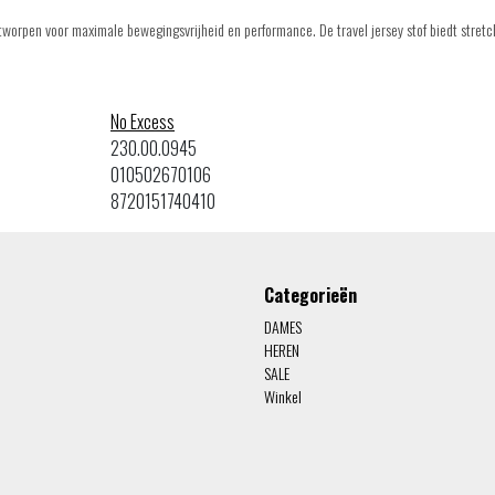
orpen voor maximale bewegingsvrijheid en performance. De travel jersey stof biedt stretch
No Excess
230.00.0945
010502670106
8720151740410
Categorieën
DAMES
HEREN
SALE
Winkel