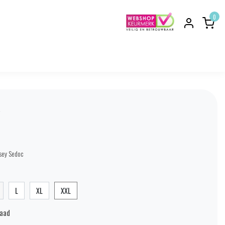
0
s
rsey Sedoc
L
XL
XXL
raad