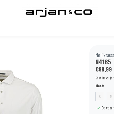
No Exces
N4185
€89,99
Shirt Travel Je
Maat:
S
M
Op voor