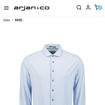
0
Home
N4185
Vorige
Volgend