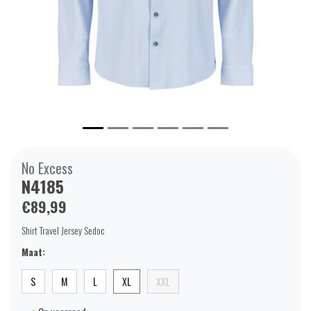
No Excess
N4185
€89,99
Shirt Travel Jersey Sedoc
Maat:
S
M
L
XL
XXL