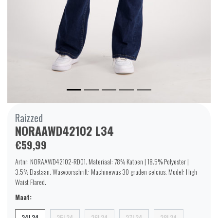
Raizzed
NORAAWD42102 L34
€59,99
Artnr: NORAAWD42102-RD01. Materiaal: 78% Katoen | 18.5% Polyester |
3.5% Elastaan. Wasvoorschrift: Machinewas 30 graden celcius. Model: High
Waist Flared.
Maat:
24L34
25L34
26L34
27L34
28L34