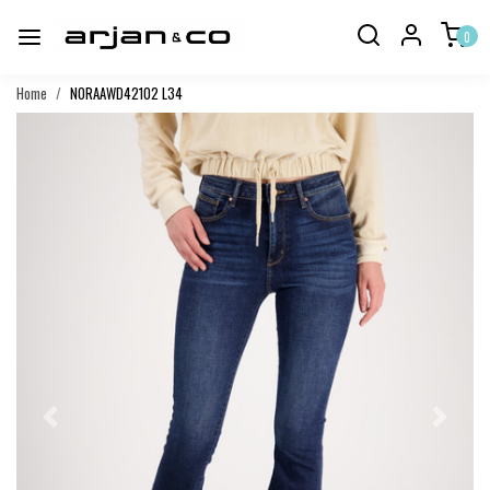
0
Home
NORAAWD42102 L34
Vorige
Volgend