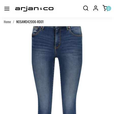
0
Home
NOSAWD42006-RD01
Vorige
Volgend