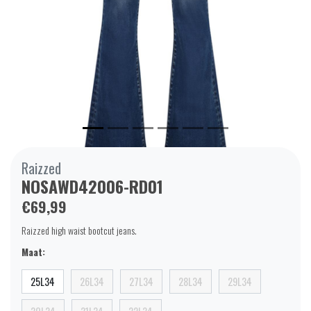
Raizzed
NOSAWD42006-RD01
€69,99
Raizzed high waist bootcut jeans.
Maat:
25L34
26L34
27L34
28L34
29L34