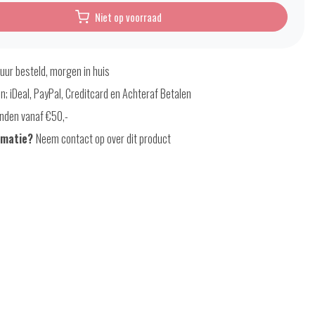
Niet op voorraad
uur besteld, morgen in huis
en; iDeal, PayPal, Creditcard en Achteraf Betalen
nden vanaf €50,-
rmatie?
Neem contact op over dit product