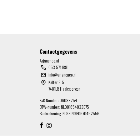
Contactgegevens
Arjanenco.nl
053 5741881
info@arjanenco.nl
Kalter 3-5
7481LR Haaksbergen
KvK Number: 06088254
BTW-number: NL001654033B75
Bankrekening: NL98INGB0670452556